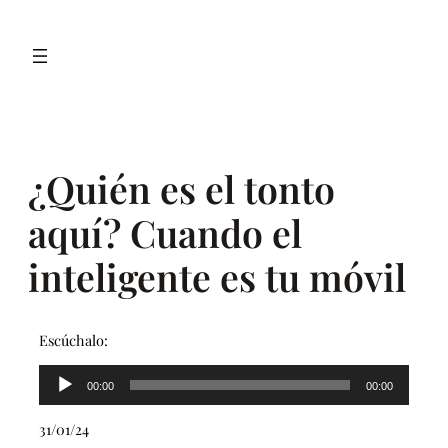
Saltar
al
contenido
¿Quién es el tonto
aquí? Cuando el
inteligente es tu móvil
Escúchalo:
Reproductor
00:00
00:00
de
audio
31/01/24