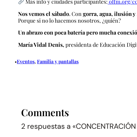
Más info y ciudades participantes:
offm.org/c
Nos vemos el sábado
. Con
gorra, agua, ilusión 
Porque si no lo hacemos nosotros, ¿quién?
Un abrazo con poca batería pero mucha conexió
María Vidal Denis,
presidenta de Educación Digi
Eventos
, 
Familia y pantallas
•
Comments
2 respuestas a «CONCENTRACIÓN 7