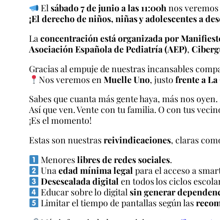
El
sábado 7 de junio a las 11:00h
nos veremos
¡El derecho de niños, niñas y adolescentes a de
La
concentración está organizada por Manifies
Asociación Española de Pediatría (AEP)
,
Ciberg
Gracias al empuje de nuestras incansables comp
Nos veremos en
Muelle Uno
, justo
frente a L
Sabes que cuanta más gente haya, más nos oyen. M
Así que ven. Vente con tu familia. O con tus veci
¡Es el momento!
Estas son nuestras
reivindicaciones
, claras com
Menores
libres de redes sociales
.
Una
edad mínima legal
para el acceso a smar
Desescalada digital
en todos los ciclos escola
Educar sobre lo digital
sin generar dependen
Limitar el tiempo de pantallas según las
recom