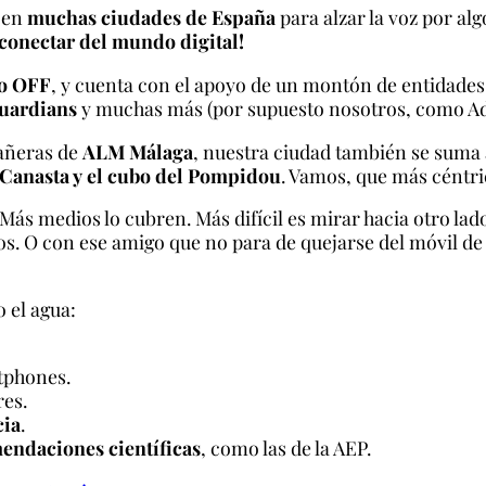
 en
muchas ciudades de España
para alzar la voz por al
sconectar del mundo digital!
to OFF
, y cuenta con el apoyo de un montón de entidade
uardians
y muchas más (por supuesto nosotros, como Ado
añeras de
ALM
Málaga
, nuestra ciudad también se suma 
a Canasta y el cubo del Pompidou
. Vamos, que más céntri
ás medios lo cubren. Más difícil es mirar hacia otro lado
nos. O con ese amigo que no para de quejarse del móvil de
o el agua:
tphones.
res.
cia
.
endaciones científicas
, como las de la AEP.