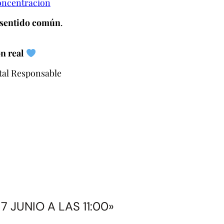
oncentracion
y sentido común
.
n real
tal Responsable
 JUNIO A LAS 11:00»