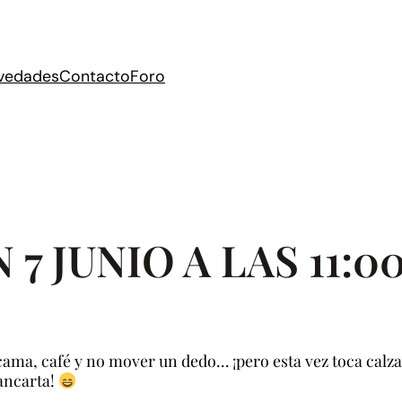
vedades
Contacto
Foro
 JUNIO A LAS 11:0
ma, café y no mover un dedo… ¡pero esta vez toca calzarse 
ancarta!