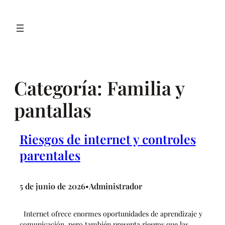
Saltar
al
contenido
Categoría:
Familia y
pantallas
Riesgos de internet y controles
parentales
5 de junio de 2026
Administrador
•
Internet ofrece enormes oportunidades de aprendizaje y
comunicación, pero también presenta riesgos que las