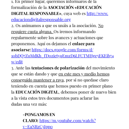
1. En primer lugar, queremos informaros de la
formalización de la
ASOCIACIÓN «EDUCACIÓN
DIGITAL RESPONSABLE»
, cuya web es
http://www.
educaciondigitalresponsable.
org
2. Os animamos a que os unáis a la asociación.
No
requiere cuota alguna.
Os iremos informando
regularmente sobre los avances y actuaciones que
proponemos. Aquí os dejamos el
enlace para
asociarse:
https://docs.
google.com/forms/d/
10bDQ7ZoMdKh_
fD0zietyqEmzD6LFCTMHge5EKEib74
w/edit
3. Ante las
tentaciones de polarización
del movimiento
que se están dando y que
en este mes y medio hemos
conseguido mantener a raya
, por si no quedase claro
teniendo en cuenta que hemos puesto en primer plano
la
EDUCACIÓN DIGITAL
, debemos poner de nuevo bien
a la vista estos tres documentos para aclarar las
dudas una vez más:
-PONGAMOS EN
CLARO:
https://m.youtube.com/
watch?
v=EaNRzC5Ipp0