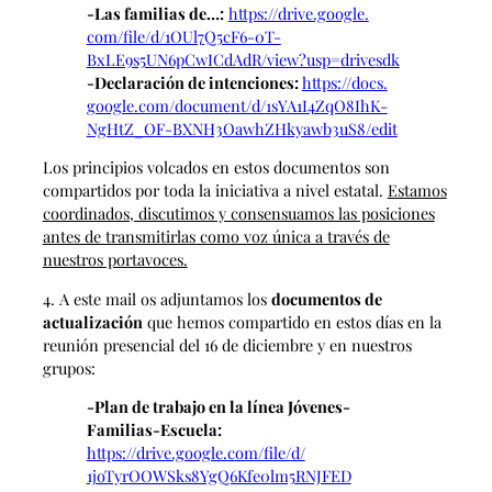
-Las familias de…:
https://drive.google.
com/file/d/1OUl7Q5cF6-0T-
BxLE9s5UN6pCwICdAdR/view?usp=
drivesdk
-Declaración de intenciones:
https://docs.
google.com/document/d/
1sYA1I4ZqO8IhK-
NgHtZ_OF-
BXNH3OawhZHkyawb3uS8/edit
Los principios volcados en estos documentos son
compartidos por toda la iniciativa a nivel estatal.
Estamos
coordinados, discutimos y consensuamos las posiciones
antes de transmitirlas como voz única a través de
nuestros portavoces.
4. A este mail os adjuntamos los
documentos de
actualización
que hemos compartido en estos días en la
reunión presencial del 16 de diciembre y en nuestros
grupos:
-Plan de trabajo en la línea Jóvenes-
Familias-Escuela:
https://drive.google.com/file/
d/
1joTyrOOWSks8YgQ6Kfe0lm5RNJFED