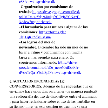
cS8/view?usp=drivesdk
-Organización por comisiones de
trabajo:
https://drive.google.
com/file/d/
1oLMFMeteYd32SRuJpf2GUgJSYCNA2
F-
X/view?usp=drivesdk
-El formulario para uniros a alguna de las
comisiones:
https://forms.gle/
Tk3LqRTZdkjRs3sn6
-Los logros del mes de
noviembre.
Diciembre ha sido un mes de no
bajar el ritmo y continuamos con mucha
tarea en las agendas para enero. Os
seguiremos informando:
https://drive.
google.com/file/d/1D6_
ues9MAiK0dG1-
dV09TrQa3YbdaSpD/
view?usp=drivesdk
5.
ACTUACIONES CONCRETAS (2):
CONVERSATORIOS.
Además de las
encuestas
que os
enviamos hace unos días para tener (de manera puntual)
una radiografía del uso de dispositivos entre el alumnado
y para hacer reflexionar sobre el uso de las pantallas en
su tiempo libre, en esta ocasión os traemos ya una