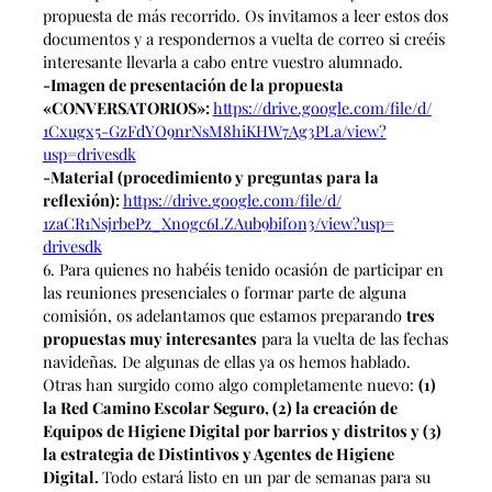
propuesta de más recorrido. Os invitamos a leer estos dos
documentos y a respondernos a vuelta de correo si creéis
interesante llevarla a cabo entre vuestro alumnado.
-Imagen de presentación de la propuesta
«CONVERSATORIOS»:
https://
drive.google.com/file/d/
1Cxugx5-
GzFdYO9nrNsM8hiKHW7Ag3PLa/
view?
usp=drivesdk
-Material (procedimiento y preguntas para la
reflexión):
https://drive.
google.com/file/d/
1zaCR1NsjrbePz_
Xnogc6LZAub9bif0n3/view?usp=
drivesdk
6. Para quienes no habéis tenido ocasión de participar en
las reuniones presenciales o formar parte de alguna
comisión, os adelantamos que estamos preparando
tres
propuestas muy interesantes
para la vuelta de las fechas
navideñas. De algunas de ellas ya os hemos hablado.
Otras han surgido como algo completamente nuevo:
(1)
la Red Camino Escolar Seguro, (2) la creación de
Equipos de Higiene Digital por barrios y distritos y (3)
la estrategia de Distintivos y Agentes de Higiene
Digital.
Todo estará listo en un par de semanas para su